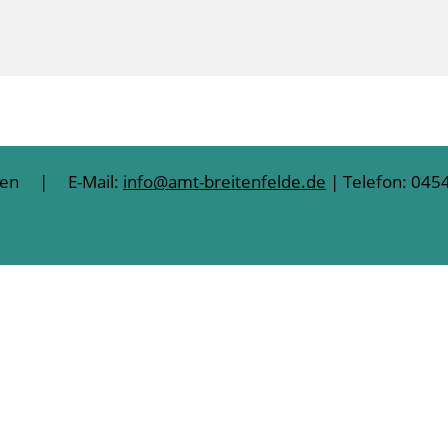
lten | E-Mail:
info@amt-breitenfelde.de
| Telefon: 0454