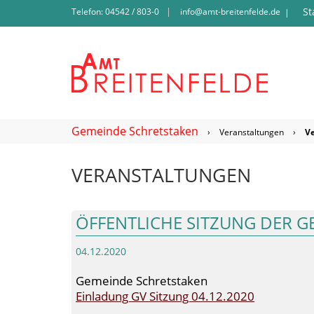
St
Telefon: 04542 / 803-0
info@amt-breitenfelde.de
|
Gemeinde Schretstaken
›
Veranstaltungen
›
V
VERANSTALTUNGEN
ÖFFENTLICHE SITZUNG DER 
04.12.2020
Gemeinde Schretstaken
Einladung GV Sitzung 04.12.2020