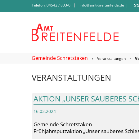
St
Telefon: 04542 / 803-0
info@amt-breitenfelde.de
|
Gemeinde Schretstaken
›
Veranstaltungen
›
V
VERANSTALTUNGEN
AKTION „UNSER SAUBERES SC
16.03.2024
Gemeinde Schretstaken
Frühjahrsputzaktion „Unser sauberes Schlesw