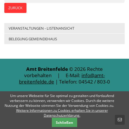
ZURÜCK
VERANSTALTUNGEN - LISTENANSICHT
BELEGUNG GEMEINDEHAUS
Amt Breitenfelde
© 2026 Rechte
vorbehalten | E-Mail:
info@amt-
breitenfelde.de
| Telefon: 04542 / 803-0
Impressum
Datenschutz
Kontakt
Um unsere Webseite für Sie optimal zu gestalten und fortlaufend
verbessern zu können, verwenden wir Cookies. Durch die weitere
Nutzung der Webseite stimmen Sie der Verwendung von Cookies zu.
Weitere Informationen zu Cookies erhalten Sie in unserer
SCHNELLKONTAKT
Datenschutzerklärung.
Schließen
E-Mail-Nachricht - Amt Breitenfelde