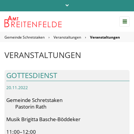
Telefon: 04542 / 803-0
info@amt-breitenfelde.de
Gemeinde Schretstaken
›
Veranstaltungen
›
Veranstaltungen
Startseite Amt Breitenfelde
VERANSTALTUNGEN
GOTTESDIENST
20.11.2022
Gemeinde Schretstaken
Pastorin Rath
Musik Brigitta Basche-Böddeker
11:00–12:00