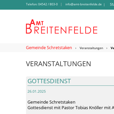
St
Telefon: 04542 / 803-0
info@amt-breitenfelde.de
|
Gemeinde Schretstaken
›
Veranstaltungen
›
V
VERANSTALTUNGEN
GOTTESDIENST
26.01.2025
Gemeinde Schretstaken
Gottesdienst mit Pastor Tobias Knöller mi