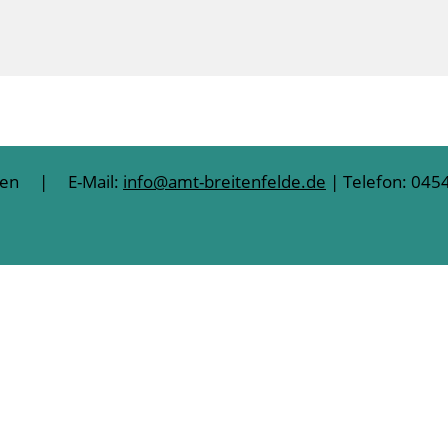
lten | E-Mail:
info@amt-breitenfelde.de
| Telefon: 0454