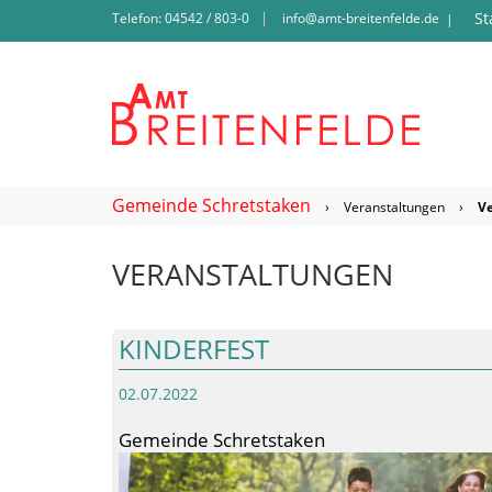
St
Telefon: 04542 / 803-0
info@amt-breitenfelde.de
|
Gemeinde Schretstaken
›
Veranstaltungen
›
V
VERANSTALTUNGEN
KINDERFEST
02.07.2022
Gemeinde Schretstaken