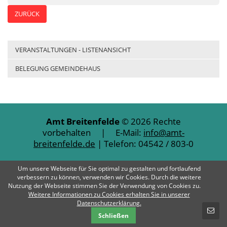
ZURÜCK
VERANSTALTUNGEN - LISTENANSICHT
BELEGUNG GEMEINDEHAUS
Amt Breitenfelde
© 2026 Rechte
vorbehalten | E-Mail:
info@amt-
breitenfelde.de
| Telefon: 04542 / 803-0
Impressum
Datenschutz
Kontakt
Um unsere Webseite für Sie optimal zu gestalten und fortlaufend
verbessern zu können, verwenden wir Cookies. Durch die weitere
Nutzung der Webseite stimmen Sie der Verwendung von Cookies zu.
Weitere Informationen zu Cookies erhalten Sie in unserer
SCHNELLKONTAKT
Datenschutzerklärung.
Schließen
E-Mail-Nachricht - Amt Breitenfelde