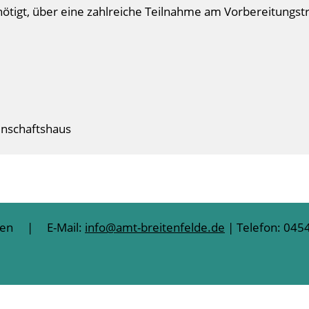
ötigt, über eine zahlreiche Teilnahme am Vorbereitungst
inschaftshaus
lten | E-Mail:
info@amt-breitenfelde.de
| Telefon: 0454