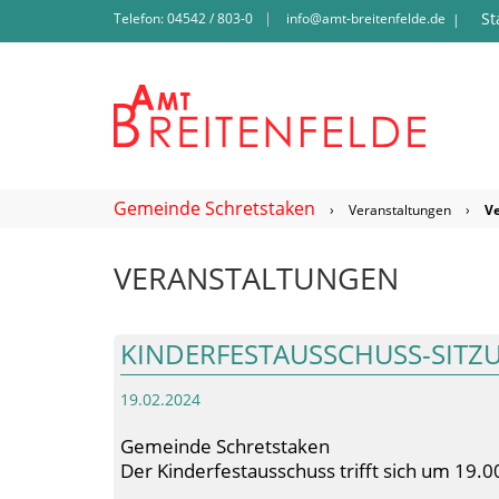
St
Telefon: 04542 / 803-0
info@amt-breitenfelde.de
|
Gemeinde Schretstaken
›
Veranstaltungen
›
V
VERANSTALTUNGEN
KINDERFESTAUSSCHUSS-SITZ
19.02.2024
Gemeinde Schretstaken
Der Kinderfestausschuss trifft sich um 19.