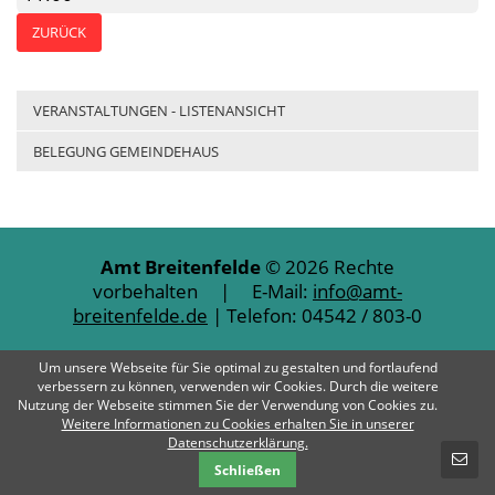
ZURÜCK
VERANSTALTUNGEN - LISTENANSICHT
BELEGUNG GEMEINDEHAUS
Amt Breitenfelde
© 2026 Rechte
vorbehalten | E-Mail:
info@amt-
breitenfelde.de
| Telefon: 04542 / 803-0
Impressum
Datenschutz
Kontakt
Um unsere Webseite für Sie optimal zu gestalten und fortlaufend
verbessern zu können, verwenden wir Cookies. Durch die weitere
Nutzung der Webseite stimmen Sie der Verwendung von Cookies zu.
Weitere Informationen zu Cookies erhalten Sie in unserer
SCHNELLKONTAKT
Datenschutzerklärung.
Schließen
E-Mail-Nachricht - Amt Breitenfelde