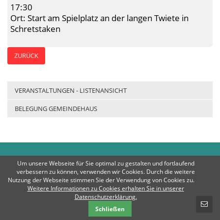
17:30
Ort: Start am Spielplatz an der langen Twiete in
Schretstaken
ZURÜCK
VERANSTALTUNGEN - LISTENANSICHT
BELEGUNG GEMEINDEHAUS
Amt Breitenfelde
© 2026 Rechte
Um unsere Webseite für Sie optimal zu gestalten und fortlaufend
vorbehalten | E-Mail:
info@amt-
verbessern zu können, verwenden wir Cookies. Durch die weitere
breitenfelde.de
| Telefon: 04542 / 803-0
Nutzung der Webseite stimmen Sie der Verwendung von Cookies zu.
Weitere Informationen zu Cookies erhalten Sie in unserer
SCHNELLKONTAKT
Datenschutzerklärung.
Impressum
Datenschutz
Kontakt
Schließen
E-Mail-Nachricht - Amt Breitenfelde